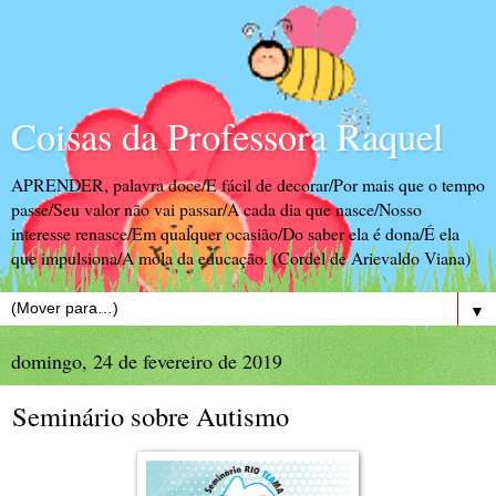
Coisas da Professora Raquel
APRENDER, palavra doce/E fácil de decorar/Por mais que o tempo
passe/Seu valor não vai passar/A cada dia que nasce/Nosso
interesse renasce/Em qualquer ocasião/Do saber ela é dona/É ela
que impulsiona/A mola da educação. (Cordel de Arievaldo Viana)
▼
domingo, 24 de fevereiro de 2019
Seminário sobre Autismo