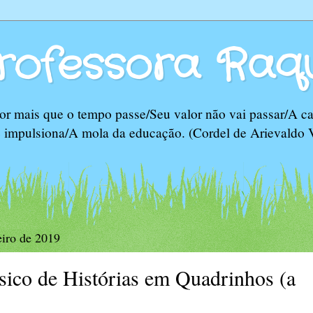
rofessora Raq
r mais que o tempo passe/Seu valor não vai passar/A ca
e impulsiona/A mola da educação. (Cordel de Arievaldo 
eiro de 2019
sico de Histórias em Quadrinhos (a