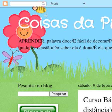
Coisas da P
APRENDER, palavra doce/E fácil de decorar/Po
qualquer ocasião/Do saber ela é dona/É ela qu
Pesquise no blog
sábado, 9 de fever
Curso Bá
distância)