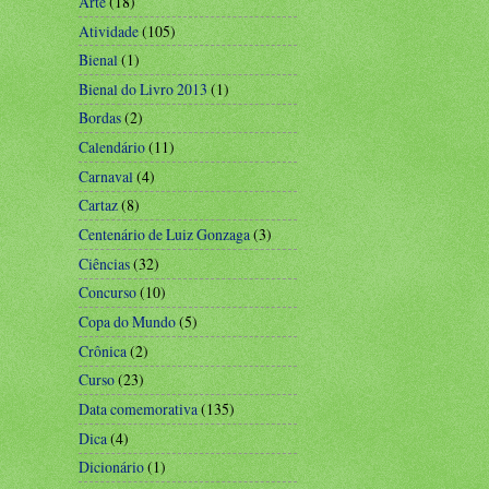
Arte
(18)
Atividade
(105)
Bienal
(1)
Bienal do Livro 2013
(1)
Bordas
(2)
Calendário
(11)
Carnaval
(4)
Cartaz
(8)
Centenário de Luiz Gonzaga
(3)
Ciências
(32)
Concurso
(10)
Copa do Mundo
(5)
Crônica
(2)
Curso
(23)
Data comemorativa
(135)
Dica
(4)
Dicionário
(1)