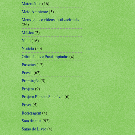
Matemática
(16)
Meio Ambiente
(5)
Mensagens e vídeos motivacionais
(26)
Música
(2)
Natal
(16)
Notícia
(50)
Olimpíadas e Paralimpíadas
(4)
Passeios
(12)
Poesia
(62)
Premiação
(5)
Projeto
(9)
Projeto Planeta Saudável
(6)
Prova
(5)
Reciclagem
(4)
Sala de aula
(92)
Salão do Livro
(4)