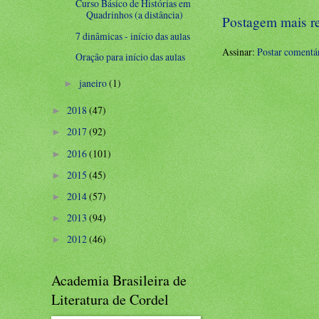
Curso Básico de Histórias em
Quadrinhos (a distância)
Postagem mais r
7 dinâmicas - início das aulas
Assinar:
Postar comentá
Oração para início das aulas
janeiro
(1)
►
2018
(47)
►
2017
(92)
►
2016
(101)
►
2015
(45)
►
2014
(57)
►
2013
(94)
►
2012
(46)
►
Academia Brasileira de
Literatura de Cordel