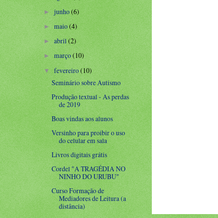
junho
(6)
►
maio
(4)
►
abril
(2)
►
março
(10)
►
fevereiro
(10)
▼
Seminário sobre Autismo
Produção textual - As perdas
de 2019
Boas vindas aos alunos
Versinho para proibir o uso
do celular em sala
Livros digitais grátis
Cordel "A TRAGÉDIA NO
NINHO DO URUBU"
Curso Formação de
Mediadores de Leitura (a
distância)