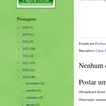
Postagens
2026
(1)
►
2025
(1)
►
2024
(5)
►
Postado por
Profess
2023
(10)
►
Marcadores:
Curso
,
2022
(2)
►
Nenhum c
2021
(15)
►
2020
(21)
►
2019
(39)
▼
Postar u
novembro
(2)
►
outubro
(1)
►
Obrigada por deixar
setembro
(2)
►
Observação: somente
agosto
(1)
►