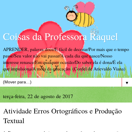
Coisas da Professora Raquel
APRENDER, palavra doce/E fácil de decorar/Por mais que o tempo
passe/Seu valor não vai passar/A cada dia que nasce/Nosso
interesse renasce/Em qualquer ocasião/Do saber ela é dona/É ela
que impulsiona/A mola da educação. (Cordel de Arievaldo Viana)
▼
terça-feira, 22 de agosto de 2017
Atividade Erros Ortográficos e Produção
Textual