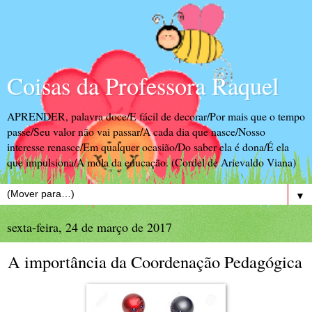
Coisas da Professora Raquel
APRENDER, palavra doce/E fácil de decorar/Por mais que o tempo
passe/Seu valor não vai passar/A cada dia que nasce/Nosso
interesse renasce/Em qualquer ocasião/Do saber ela é dona/É ela
que impulsiona/A mola da educação. (Cordel de Arievaldo Viana)
▼
sexta-feira, 24 de março de 2017
A importância da Coordenação Pedagógica