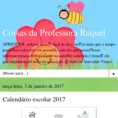
Coisas da Professora Raquel
APRENDER, palavra doce/E fácil de decorar/Por mais que o tempo
passe/Seu valor não vai passar/A cada dia que nasce/Nosso
interesse renasce/Em qualquer ocasião/Do saber ela é dona/É ela
que impulsiona/A mola da educação. (Cordel de Arievaldo Viana)
▼
terça-feira, 3 de janeiro de 2017
Calendário escolar 2017