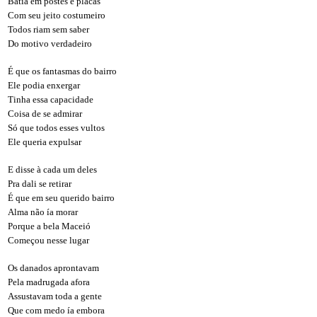
Batia em postes e placas
Com seu jeito costumeiro
Todos riam sem saber
Do motivo verdadeiro
É que os fantasmas do bairro
Ele podia enxergar
Tinha essa capacidade
Coisa de se admirar
Só que todos esses vultos
Ele queria expulsar
E disse à cada um deles
Pra dali se retirar
É que em seu querido bairro
Alma não ía morar
Porque a bela Maceió
Começou nesse lugar
Os danados aprontavam
Pela madrugada afora
Assustavam toda a gente
Que com medo ía embora