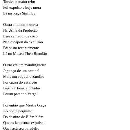
Tocava o maior rebu
Foi expulso e hoje mora
Lá na praça Sinimbu
Outra alminha morava
Na Usina da Produção
Esse cantador de côco
Não escapou da expulsão
Foi visto recentemente
Lá no Museu Théo Brandão
Outro era um mandingueiro
Jagunço de um coronel
Mais um vaqueiro zarolho
Por causa do escarcéu
Fugiram bem rapidinho
Foram parar no Vergel
Foi então que Mestre Graça
Ao poeta perguntou
Do destino de Blém-blém
Que os fantasmas expulsou
Qual será seu paradeiro