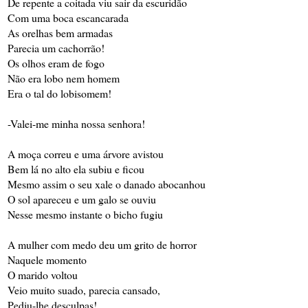
De repente a coitada viu sair da escuridão
Com uma boca escancarada
As orelhas bem armadas
Parecia um cachorrão!
Os olhos eram de fogo
Não era lobo nem homem
Era o tal do lobisomem!
-Valei-me minha nossa senhora!
A moça correu e uma árvore avistou
Bem lá no alto ela subiu e ficou
Mesmo assim o seu xale o danado abocanhou
O sol apareceu e um galo se ouviu
Nesse mesmo instante o bicho fugiu
A mulher com medo deu um grito de horror
Naquele momento
O marido voltou
Veio muito suado, parecia cansado,
Pediu-lhe desculpas!