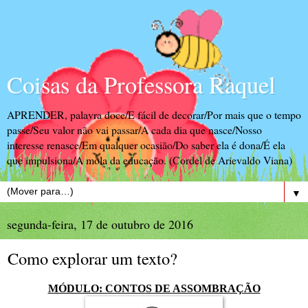
Coisas da Professora Raquel
APRENDER, palavra doce/E fácil de decorar/Por mais que o tempo
passe/Seu valor não vai passar/A cada dia que nasce/Nosso
interesse renasce/Em qualquer ocasião/Do saber ela é dona/É ela
que impulsiona/A mola da educação. (Cordel de Arievaldo Viana)
▼
segunda-feira, 17 de outubro de 2016
Como explorar um texto?
MÓDULO: CONTOS DE ASSOMBRAÇÃO