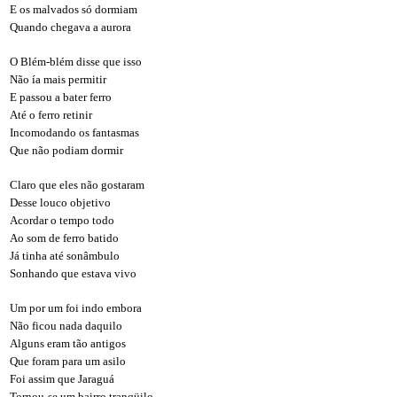
E os malvados só dormiam
Quando chegava a aurora
O Blém-blém disse que isso
Não ía mais permitir
E passou a bater ferro
Até o ferro retinir
Incomodando os fantasmas
Que não podiam dormir
Claro que eles não gostaram
Desse louco objetivo
Acordar o tempo todo
Ao som de ferro batido
Já tinha até sonâmbulo
Sonhando que estava vivo
Um por um foi indo embora
Não ficou nada daquilo
Alguns eram tão antigos
Que foram para um asilo
Foi assim que Jaraguá
Tornou-se um bairro tranqüilo