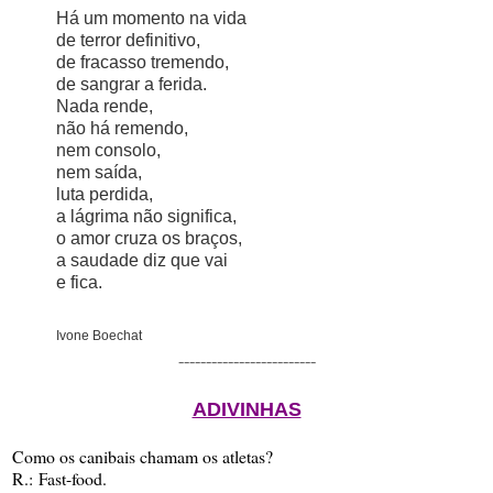
Há um momento na vida
de terror definitivo,
de fracasso tremendo,
de sangrar a ferida.
Nada rende,
não há remendo,
nem consolo,
nem saída,
luta perdida,
a lágrima não significa,
o amor cruza os braços,
a saudade diz que vai
e fica.
Ivone Boechat
-------------------------
ADIVINHAS
Como os canibais chamam os atletas?
R.:
F
ast-food.