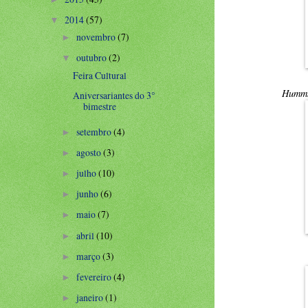
2014
(57)
▼
novembro
(7)
►
outubro
(2)
▼
Feira Cultural
Hummm.
Aniversariantes do 3°
bimestre
setembro
(4)
►
agosto
(3)
►
julho
(10)
►
junho
(6)
►
maio
(7)
►
abril
(10)
►
março
(3)
►
fevereiro
(4)
►
janeiro
(1)
►