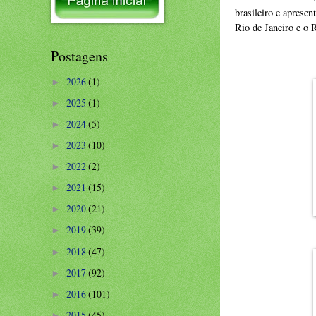
brasileiro e aprese
Rio de Janeiro e o 
Postagens
2026
(1)
►
2025
(1)
►
2024
(5)
►
2023
(10)
►
2022
(2)
►
2021
(15)
►
2020
(21)
►
2019
(39)
►
2018
(47)
►
2017
(92)
►
2016
(101)
►
2015
(45)
►