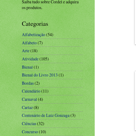
Saiba tudo sobre Cordel e adquira
os produtos.
Categorias
Alfabetização
(54)
Alfabeto
(7)
Arte
(18)
Atividade
(105)
Bienal
(1)
Bienal do Livro 2013
(1)
Bordas
(2)
Calendário
(11)
Carnaval
(4)
Cartaz
(8)
Centenário de Luiz Gonzaga
(3)
Ciências
(32)
Concurso
(10)