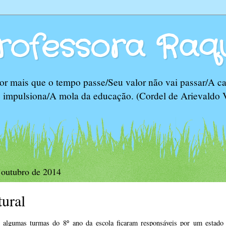
rofessora Raq
r mais que o tempo passe/Seu valor não vai passar/A ca
e impulsiona/A mola da educação. (Cordel de Arievaldo 
e outubro de 2014
tural
a, algumas turmas do 8
ano da escola ficaram responsáveis por um estado
°