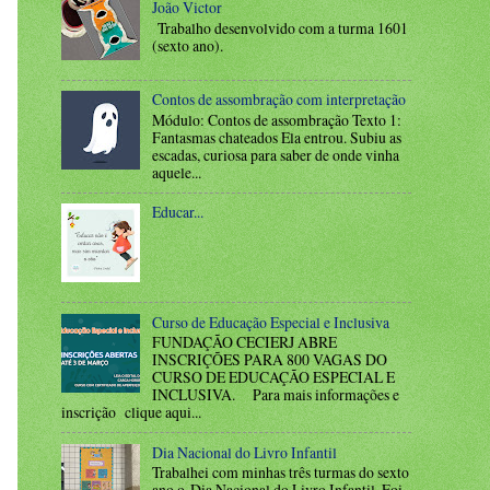
João Victor
Trabalho desenvolvido com a turma 1601
(sexto ano).
Contos de assombração com interpretação
Módulo: Contos de assombração Texto 1:
Fantasmas chateados Ela entrou. Subiu as
escadas, curiosa para saber de onde vinha
aquele...
Educar...
Curso de Educação Especial e Inclusiva
FUNDAÇÃO CECIERJ ABRE
INSCRIÇÕES PARA 800 VAGAS DO
CURSO DE EDUCAÇÃO ESPECIAL E
INCLUSIVA. Para mais informações e
inscrição clique aqui...
Dia Nacional do Livro Infantil
Trabalhei com minhas três turmas do sexto
ano o Dia Nacional do Livro Infantil. Foi