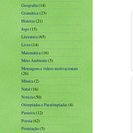
Geografia
(14)
Gramática
(23)
História
(21)
Jogo
(15)
Literatura
(65)
Livro
(14)
Matemática
(16)
Meio Ambiente
(5)
Mensagens e vídeos motivacionais
(26)
Música
(2)
Natal
(16)
Notícia
(50)
Olimpíadas e Paralimpíadas
(4)
Passeios
(12)
Poesia
(62)
Premiação
(5)