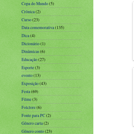
Copa do Mundo
(5)
Crônica
(2)
Curso
(23)
Data comemorativa
(135)
Dica
(4)
Dicionário
(1)
Dinâmicas
(6)
Educação
(27)
Esporte
(3)
evento
(13)
Exposição
(43)
Festa
(69)
Filme
(3)
Folclore
(6)
Fonte para PC
(2)
Gênero carta
(2)
Gênero conto
(23)