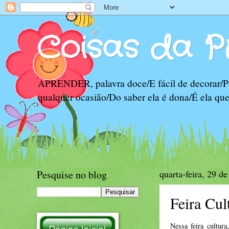
Coisas da P
APRENDER, palavra doce/E fácil de decorar/Po
qualquer ocasião/Do saber ela é dona/É ela qu
Pesquise no blog
quarta-feira, 29 d
Feira Cul
Nessa feira cultur