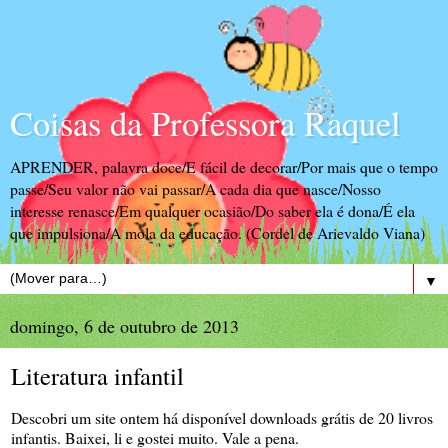
Coisas da Professora Raquel
APRENDER, palavra doce/E fácil de decorar/Por mais que o tempo
passe/Seu valor não vai passar/A cada dia que nasce/Nosso
interesse renasce/Em qualquer ocasião/Do saber ela é dona/É ela
que impulsiona/A mola da educação. (Cordel de Arievaldo Viana)
▼
domingo, 6 de outubro de 2013
Literatura infantil
Descobri um site ontem há disponível downloads grátis de 20 livros
infantis. Baixei, li e gostei muito. Vale a pena.